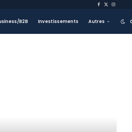
Facebook
X
Instagra
(Twitter)
usiness/B2B
Investissements
Autres