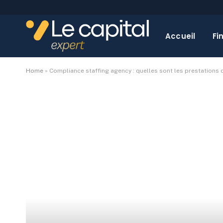
Accueil
Fi
Home
»
Compliance staffing agency : quelles sont les prestations d