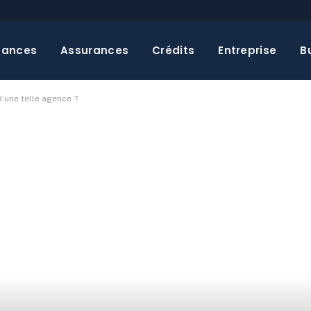
nances
Assurances
Crédits
Entreprise
B
’une telle agence ?