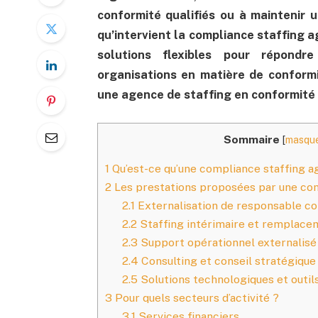
conformité qualifiés ou à maintenir u
qu’intervient la compliance staffing a
solutions flexibles pour répond
organisations en matière de conformi
une agence de staffing en conformité 
Sommaire
[
masqu
1
Qu’est-ce qu’une compliance staffing a
2
Les prestations proposées par une co
2.1
Externalisation de responsable c
2.2
Staffing intérimaire et remplace
2.3
Support opérationnel externalisé
2.4
Consulting et conseil stratégique
2.5
Solutions technologiques et outil
3
Pour quels secteurs d’activité ?
3.1
Services financiers