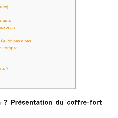
ntes)
éfauts
lisateurs
Guide pas à pas
de compte
ts ?
 ? Présentation du coffre-fort