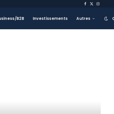
Facebook
X
Instagra
(Twitter)
usiness/B2B
Investissements
Autres