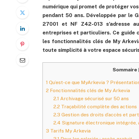
numérique qui promet de protéger vos b
pendant 50 ans. Développée par le G
27001 et NF Z42-013 s’adresse aus
entreprises et particuliers. Ce guide 
les fonctionnalités clés de My Arkev
toute simplicité à votre espace sécuri
Sommaire
1
Qu’est-ce que MyArkevia ? Présentatio
2
Fonctionnalités clés de My Arkevia
2.1
Archivage sécurisé sur 50 ans
2.2
Traçabilité complète des actions
2.3
Gestion des droits d’accès et par
2.4
Signature électronique intégrée, 
3
Tarifs My Arkevia
3.1
Pour les salariés : accès gratuit