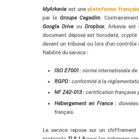
MyArkevia
est une
plateforme français
par le
Groupe Cegedim
. Contrairemen
Google Drive
ou
Dropbox
, Arkevia est
document déposé est horodaté, crypté e
devant un tribunal ou lors d’un contrôle 
fiabilité du service :
ISO 27001
: norme internationale de 
RGPD
: conformité à la réglementati
NF Z42-013
: certification française
Hébergement en France
: données 
français.
Le service repose sur un chiffrement
protocole
TLS 1.3
pour les échanges rése