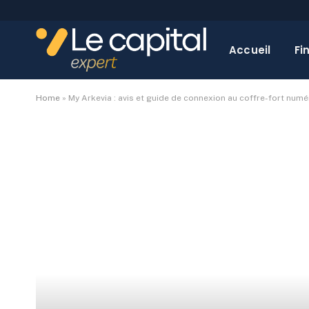
Accueil
Fi
Home
»
My Arkevia : avis et guide de connexion au coffre-fort numé